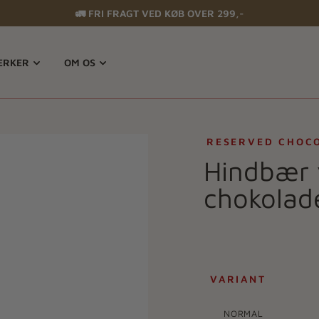
🚛 FRI FRAGT VED KØB OVER 299,-
RKER
OM OS
RESERVED CHOC
Hindbær 
chokolad
VARIANT