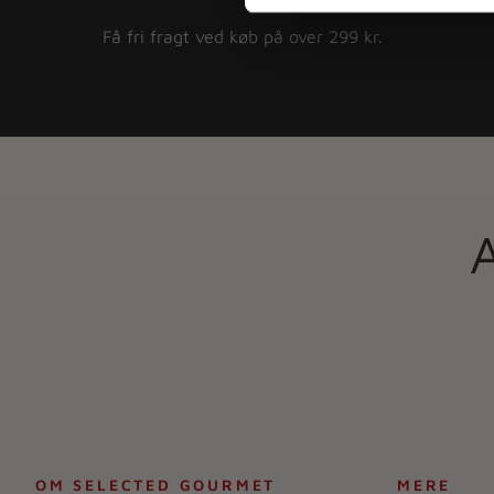
Få fri fragt ved køb på over 299 kr.
OM SELECTED GOURMET
MERE