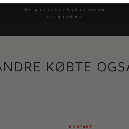
Støt op om en bæredygtig og ansvarlig
kakaoproduktion.
ANDRE KØBTE OGS
KONTAKT