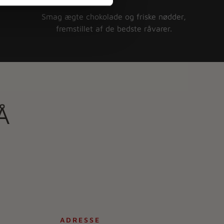
Smag ægte chokolade og friske nødder,
fremstillet af de bedste råvarer.
Å
ADRESSE