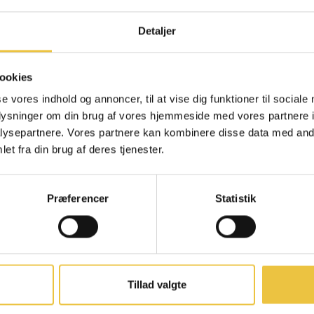
lakrids skaber en
en eksklusiv snack
Tilmeld dig nyhedsbre
Detaljer
overraskelser i din indba
denne delikatess
førsteret til speci
chokoladeny
ookies
Kommer i en pose
First Name
se vores indhold og annoncer, til at vise dig funktioner til sociale
oplysninger om din brug af vores hjemmeside med vores partnere i
ysepartnere. Vores partnere kan kombinere disse data med andr
Email
et fra din brug af deres tjenester.
DEL
Præferencer
Statistik
Forkæl min i
Ved tilmelding accepterer 
nyhedsbrev med tilbud, nyheder,
inspiration. Samtykket kan ti
tilbage.
Tillad valgte
BÆREDYGTIGHED