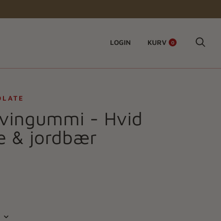
LOGIN
KURV
0
OLATE
vingummi - Hvid
e & jordbær