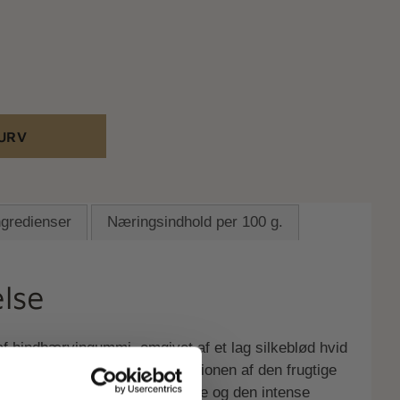
KURV
ngredienser
Næringsindhold per 100 g.
lse
f hindbærvingummi, omgivet af et lag silkeblød hvid
t i fint lakridspulver. Kombinationen af den frugtige
 den cremede hvide chokolade og den intense
sød chokolade