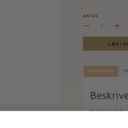
ANTAL
1
LÆG I 
Beskrivelse
I
Beskrive
En lækker midte a
chokolade og rulle
hindbærvingummi,
Ingen spam - kun 