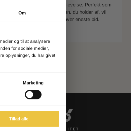
 unik og uimodståelig smagsoplevelse. Perfekt som
 eller en elegant gave til nogen, du holder af, vil
vet og få søde
Om
kke
– plus eksklusiv
e forkæle dine smagsløg med hver eneste bid.
altilbud og
heder!
 med ca. 90 g.
 medier og til at analysere
nden for sociale medier,
e oplysninger, du har givet
Marketing
ndbakke
du at modtage vores
 produktinformation og
l enhver tid trækkes
Tillad alle
KVALITET