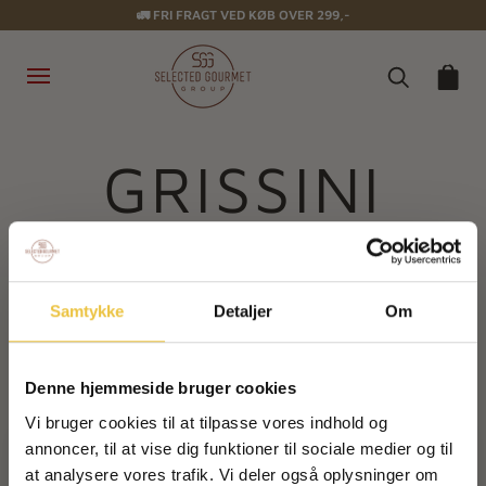
🚛 FRI FRAGT VED KØB OVER 299,-
0
GRISSINI
Kollektionen indeholder ikke nogle
Samtykke
Detaljer
Om
produkter.
RETUR TIL FORSIDEN
Denne hjemmeside bruger cookies
Vi bruger cookies til at tilpasse vores indhold og
annoncer, til at vise dig funktioner til sociale medier og til
at analysere vores trafik. Vi deler også oplysninger om
Ingen spam - kun sød chokolade