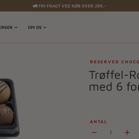
🚛 FRI FRAGT VED KØB OVER 299,-
RKER
OM OS
RESERVED CHOC
Trøffel-R
med 6 for
ANTAL
1