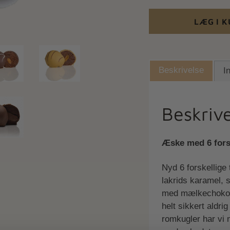
LÆG I 
Beskrivelse
I
Beskrive
Æske med 6 forsk
Nyd 6 forskellige
lakrids karamel, 
med mælkechokola
helt sikkert aldr
romkugler har vi 