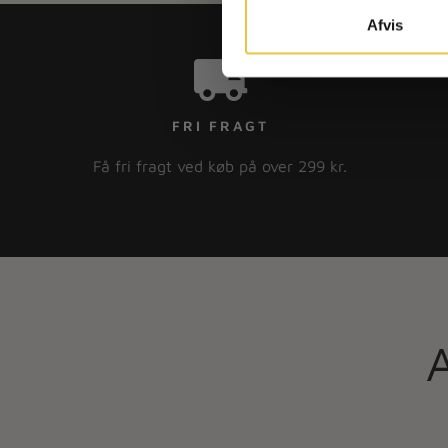
Afvis
FRI FRAGT
Få fri fragt ved køb på over 299 kr.