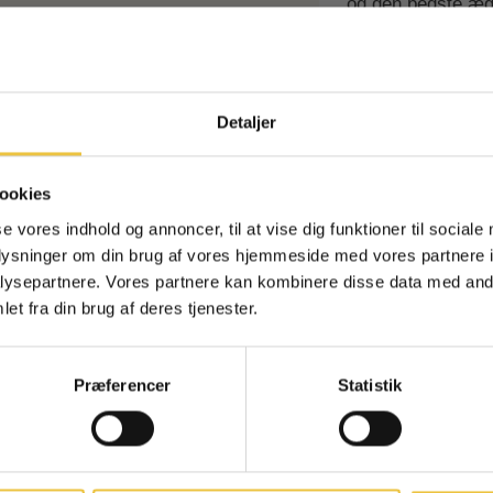
og den bedste ægt
En romkugle til a
Ingen spam - kun 
smag.
Tilmeld dig nyhedsbre
Detaljer
Vores trøffel-rom
overraskelser i din indba
førsteret til speci
med dem sætter vi
chokoladeny
bageren. Opskrifte
ookies
af chocolatier.
First Name
se vores indhold og annoncer, til at vise dig funktioner til sociale
oplysninger om din brug af vores hjemmeside med vores partnere i
Æsken indeholder 
ysepartnere. Vores partnere kan kombinere disse data med andr
Email
et fra din brug af deres tjenester.
Præferencer
Statistik
Forkæl min i
DEL
Ved tilmelding accepterer 
nyhedsbrev med tilbud, nyheder,
inspiration. Samtykket kan ti