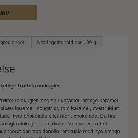
KURV
ngredienser
Næringsindhold per 100 g.
lse
ellige trøffel-romkugler.
 trøffel-romkugler med salt karamel, orange karamel,
solbær karamel, nougat og rom karamel, overtrukket
de, hvid chokolade eller mørk chokolade. Du har
ig smagt romkugler som disse! Med vores trøffel-
nuanceret den traditionelle romkugle med nye smage