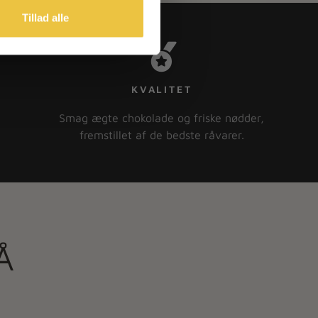
Tillad alle
KVALITET
Smag ægte chokolade og friske nødder,
fremstillet af de bedste råvarer.
Å