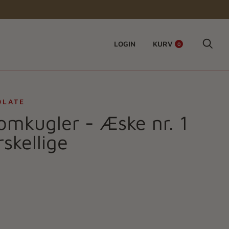
LOGIN
KURV
0
OLATE
omkugler - Æske nr. 1
skellige