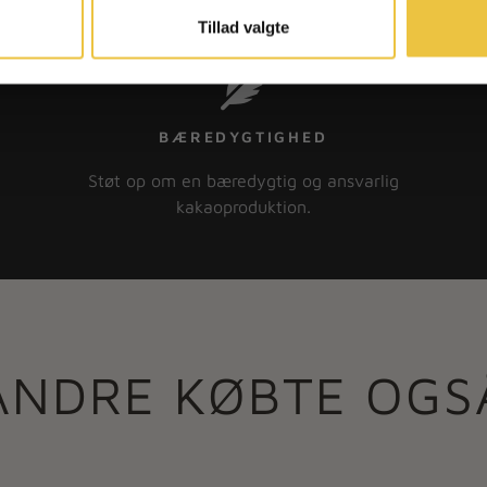
tilbage.
Tillad valgte
BÆREDYGTIGHED
Støt op om en bæredygtig og ansvarlig
kakaoproduktion.
ANDRE KØBTE OGS